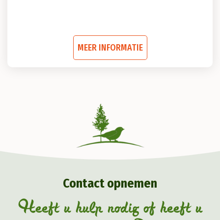
Dit
MEER INFORMATIE
product
heeft
meerdere
variaties.
Deze
optie
kan
gekozen
Contact opnemen
worden
op
Heeft u hulp nodig of heeft u
de