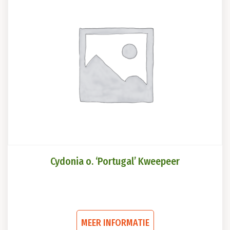
Deze
optie
kan
gekozen
worden
op
de
productpagina
Cydonia o. ‘Portugal’ Kweepeer
Dit
MEER INFORMATIE