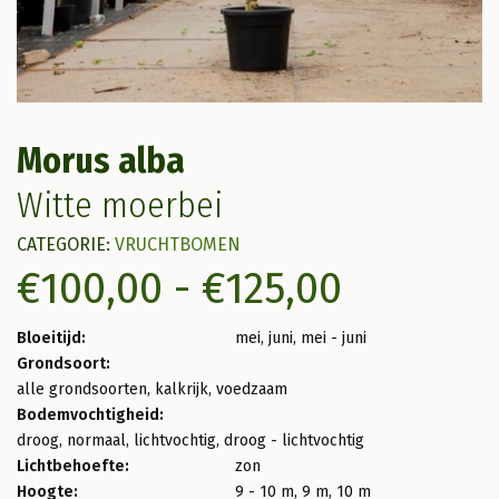
Morus alba
Witte moerbei
CATEGORIE:
VRUCHTBOMEN
Prijskla
€
100,00
-
€
125,00
€100,00
Bloeitijd:
mei, juni, mei - juni
Grondsoort:
tot
alle grondsoorten, kalkrijk, voedzaam
Bodemvochtigheid:
€125,00
droog, normaal, lichtvochtig, droog - lichtvochtig
Lichtbehoefte:
zon
Hoogte:
9 - 10 m, 9 m, 10 m