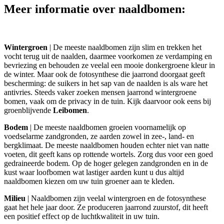
Meer informatie over naaldbomen:
Wintergroen
| De meeste naaldbomen zijn slim en trekken het
vocht terug uit de naalden, daarmee voorkomen ze verdamping en
bevriezing en behouden ze veelal een mooie donkergroene kleur in
de winter. Maar ook de fotosynthese die jaarrond doorgaat geeft
bescherming: de suikers in het sap van de naalden is als ware het
antivries. Steeds vaker zoeken mensen jaarrond wintergroene
bomen, vaak om de privacy in de tuin. Kijk daarvoor ook eens bij
groenblijvende
Leibomen
.
Bodem
| De meeste naaldbomen groeien voornamelijk op
voedselarme zandgronden, ze aarden zowel in zee-, land- en
bergklimaat. De meeste naaldbomen houden echter niet van natte
voeten, dit geeft kans op rottende wortels. Zorg dus voor een goed
gedraineerde bodem. Op de hoger gelegen zandgronden en in de
kust waar loofbomen wat lastiger aarden kunt u dus altijd
naaldbomen kiezen om uw tuin groener aan te kleden.
Milieu
| Naaldbomen zijn veelal wintergroen en de fotosynthese
gaat het hele jaar door. Ze produceren jaarrond zuurstof, dit heeft
een positief effect op de luchtkwaliteit in uw tuin.