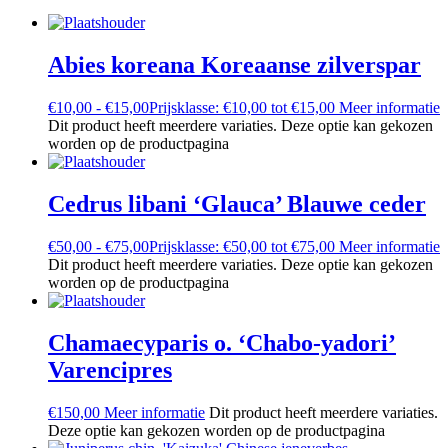
Abies koreana
Koreaanse zilverspar
€
10,00
-
€
15,00
Prijsklasse: €10,00 tot €15,00
Meer informatie
Dit product heeft meerdere variaties. Deze optie kan gekozen
worden op de productpagina
Cedrus libani ‘Glauca’
Blauwe ceder
€
50,00
-
€
75,00
Prijsklasse: €50,00 tot €75,00
Meer informatie
Dit product heeft meerdere variaties. Deze optie kan gekozen
worden op de productpagina
Chamaecyparis o. ‘Chabo-yadori’
Varencipres
€
150,00
Meer informatie
Dit product heeft meerdere variaties.
Deze optie kan gekozen worden op de productpagina