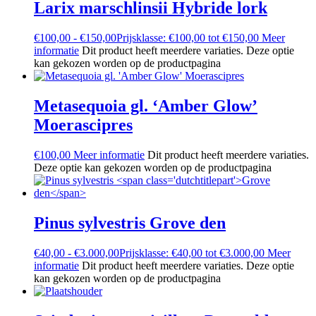
Larix marschlinsii Hybride lork
€
100,00
-
€
150,00
Prijsklasse: €100,00 tot €150,00
Meer
informatie
Dit product heeft meerdere variaties. Deze optie
kan gekozen worden op de productpagina
Metasequoia gl. ‘Amber Glow’
Moerascipres
€
100,00
Meer informatie
Dit product heeft meerdere variaties.
Deze optie kan gekozen worden op de productpagina
Pinus sylvestris
Grove den
€
40,00
-
€
3.000,00
Prijsklasse: €40,00 tot €3.000,00
Meer
informatie
Dit product heeft meerdere variaties. Deze optie
kan gekozen worden op de productpagina