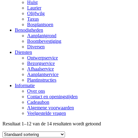
Hulst
Laurier
Olijfwilg
Taxus
Bosplantsoen
Benodigheden
Aanplantgrond
Boombevestiging
Diversen
Diensten
Ontwerpservice
Bezorgservice
Afhaalservice
Aanplantservice
Plantinstructies
Informatie
Over ons
Contact en openingstijden
Cadeaubon
Algemene voorwaarden
Veelgestelde vragen
Resultaat 1–12 van de 14 resultaten wordt getoond