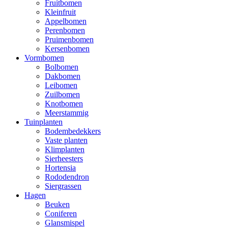
Fruitbomen
Kleinfruit
Appelbomen
Perenbomen
Pruimenbomen
Kersenbomen
Vormbomen
Bolbomen
Dakbomen
Leibomen
Zuilbomen
Knotbomen
Meerstammig
Tuinplanten
Bodembedekkers
Vaste planten
Klimplanten
Sierheesters
Hortensia
Rododendron
Siergrassen
Hagen
Beuken
Coniferen
Glansmispel