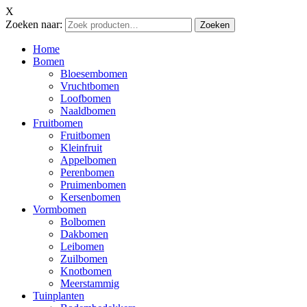
X
Zoeken naar:
Zoeken
Home
Bomen
Bloesembomen
Vruchtbomen
Loofbomen
Naaldbomen
Fruitbomen
Fruitbomen
Kleinfruit
Appelbomen
Perenbomen
Pruimenbomen
Kersenbomen
Vormbomen
Bolbomen
Dakbomen
Leibomen
Zuilbomen
Knotbomen
Meerstammig
Tuinplanten