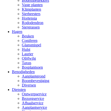
Bodembedekkers
Vaste planten
Klimplanten
Sierheesters
Hortensia
Rododendron
Siergrassen
Hagen
Beuken
Coniferen
Glansmispel
Hulst
Laurier
Olijfwilg
Taxus
Bosplantsoen
Benodigheden
Aanplantgrond
Boombevestiging
Diversen
Diensten
Ontwerpservice
Bezorgservice
Afhaalservice
Aanplantservice