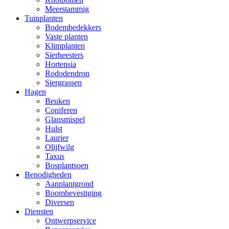
Meerstammig
Tuinplanten
Bodembedekkers
Vaste planten
Klimplanten
Sierheesters
Hortensia
Rododendron
Siergrassen
Hagen
Beuken
Coniferen
Glansmispel
Hulst
Laurier
Olijfwilg
Taxus
Bosplantsoen
Benodigheden
Aanplantgrond
Boombevestiging
Diversen
Diensten
Ontwerpservice