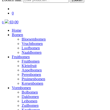
Zoeken
0
€
0,00
0
Home
Bomen
Bloesembomen
Vruchtbomen
Loofbomen
Naaldbomen
Fruitbomen
Fruitbomen
Kleinfruit
Appelbomen
Perenbomen
Pruimenbomen
Kersenbomen
Vormbomen
Bolbomen
Dakbomen
Leibomen
Zuilbomen
Knotbomen