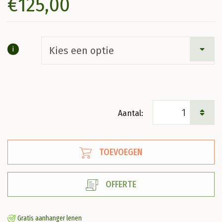
€
125,00
i
Diospyros
'Nikita's
Gift'
TOEVOEGEN
Kaki
aantal
OFFERTE
Gratis aanhanger lenen