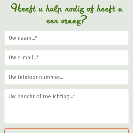
op
Heeft u hulp nodig of heeft u
de
een vraag?
productpagina