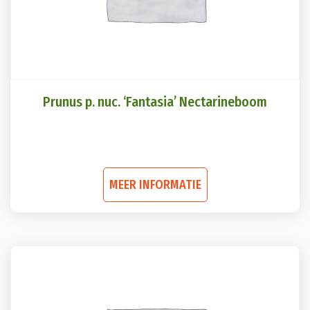
Prunus p. nuc. ‘Fantasia’ Nectarineboom
Dit
MEER INFORMATIE
product
heeft
meerdere
variaties.
Deze