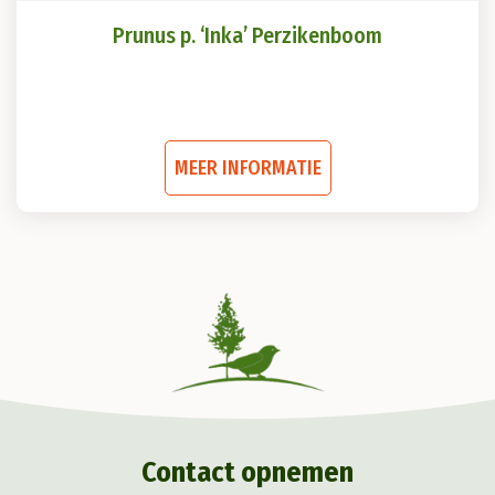
Prunus p. ‘Inka’ Perzikenboom
Dit
MEER INFORMATIE
product
heeft
meerdere
variaties.
Deze
optie
kan
gekozen
Contact opnemen
worden