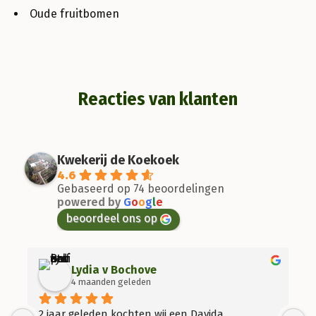
Oude fruitbomen
Reacties van klanten
Kwekerij de Koekoek
4.6
Gebaseerd op 74 beoordelingen
powered by
G
o
o
g
l
e
beoordeel ons op
Lydia v Bochove
4 maanden geleden
2 jaar geleden kochten wij een Davida 
D