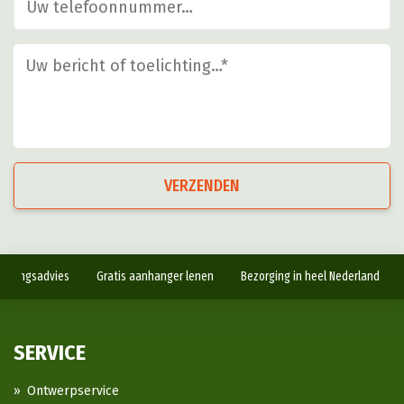
VERZENDEN
antingsadvies
Gratis aanhanger lenen
Bezorging in heel Nederland
SERVICE
Ontwerpservice