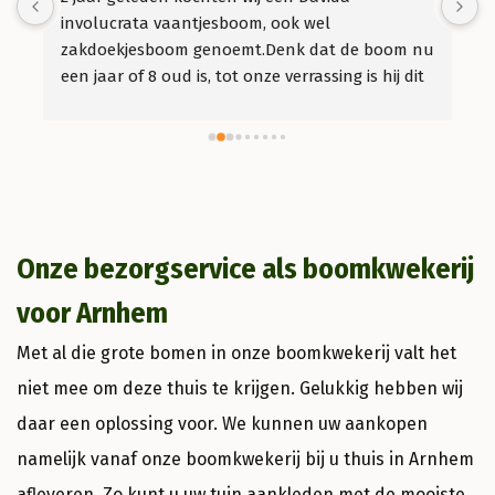
involucrata vaantjesboom, ook wel 
b
 
zakdoekjesboom genoemt.Denk dat de boom nu 
k
een jaar of 8 oud is, tot onze verrassing is hij dit 
l
jaar voor het eerst gaan bloeien! Wij dachten 
n
dat het wel 10 jaar kon duren maar niets is 
b
minder waar.
s
Onze bezorgservice als boomkwekerij
voor Arnhem
Met al die grote bomen in onze boomkwekerij valt het
niet mee om deze thuis te krijgen. Gelukkig hebben wij
daar een oplossing voor. We kunnen uw aankopen
namelijk vanaf onze boomkwekerij bij u thuis in Arnhem
afleveren. Zo kunt u uw tuin aankleden met de mooiste