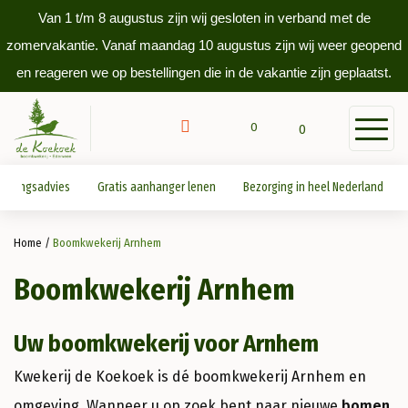
Van 1 t/m 8 augustus zijn wij gesloten in verband met de
zomervakantie. Vanaf maandag 10 augustus zijn wij weer geopend
en reageren we op bestellingen die in de vakantie zijn geplaatst.
0
0
antingsadvies
Gratis aanhanger lenen
Bezorging in heel Nederland
Home
/
Boomkwekerij Arnhem
Boomkwekerij Arnhem
Uw boomkwekerij voor Arnhem
Kwekerij de Koekoek is dé boomkwekerij Arnhem en
omgeving. Wanneer u op zoek bent naar nieuwe
bomen