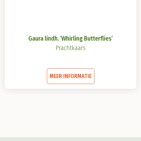
de
productpagina
Gaura lindh. ‘Whirling Butterflies’
Prachtkaars
Dit
MEER INFORMATIE
product
heeft
meerdere
variaties.
Deze
optie