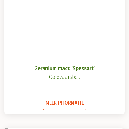
Geranium macr. ‘Spessart’
Ooievaarsbek
Dit
MEER INFORMATIE
product
heeft
meerdere