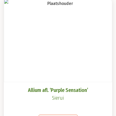
variaties.
Deze
optie
kan
gekozen
worden
op
de
productpagina
Allium afl. ‘Purple Sensation’
Sierui