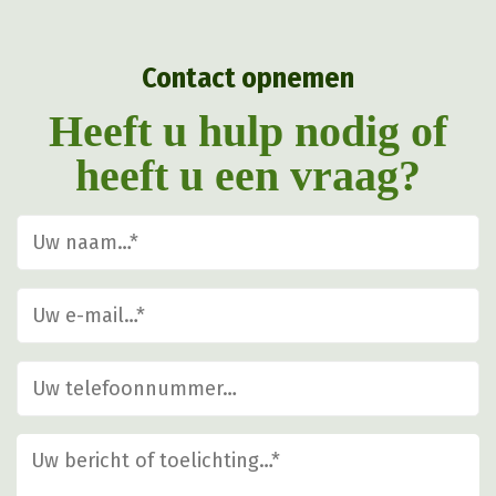
kan
gekozen
Contact opnemen
worden
op
Heeft u hulp nodig of
de
heeft u een vraag?
productpagina