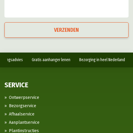
VERZENDEN
antingsadvies
Gratis aanhanger lenen
Bezorging in heel Nederland
SERVICE
Ontwerpservice
Bezorgservice
Afhaalservice
Aanplantservice
Plantinstructies