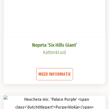
worden
op
de
productpagina
Nepeta ‘Six Hills Giant’
Kattenkruid
Dit
MEER INFORMATIE
product
heeft
meerdere
variaties.