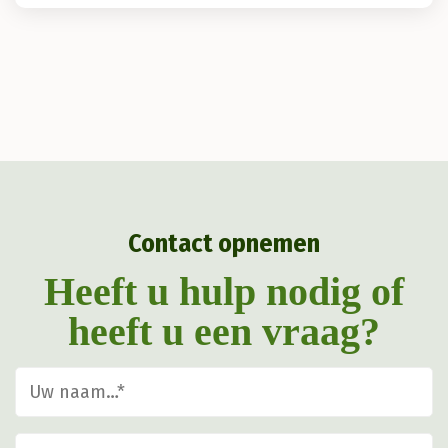
heeft
meerdere
variaties.
Deze
optie
kan
gekozen
Contact opnemen
worden
op
Heeft u hulp nodig of
de
heeft u een vraag?
productpagina