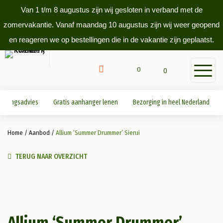
Van 1 t/m 8 augustus zijn wij gesloten in verband met de
zomervakantie. Vanaf maandag 10 augustus zijn wij weer geopend
en reageren we op bestellingen die in de vakantie zijn geplaatst.
0
0
antingsadvies
Gratis aanhanger lenen
Bezorging in heel Nederland
Home
/
Aanbod
/
Allium ‘Summer Drummer’ Sierui
TERUG NAAR OVERZICHT
Allium ‘Summer Drummer’