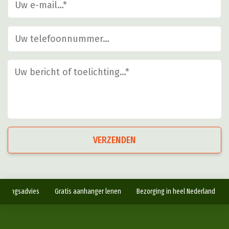
VERZENDEN
antingsadvies
Gratis aanhanger lenen
Bezorging in heel Nederland