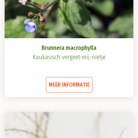
Brunnera macrophylla
Kaukasisch vergeet-mij-nietje
Dit
MEER INFORMATIE
product
heeft
meerdere
variaties.
Deze