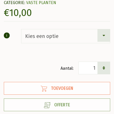
CATEGORIE:
VASTE PLANTEN
€
10,00
i
Agapanthus
'Starry
Night'
TOEVOEGEN
Afrikaanse
lelie
OFFERTE
aantal