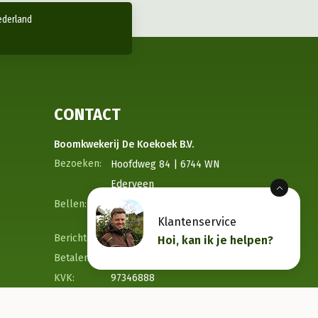
ederland
CONTACT
Boomkwekerij De Koekoek B.V.
Hoofdweg 84 | 6744 WN
Ederveen
06-20429622
Klantenservice
info@kwekerijdekoekoek.nl
Hoi, kan ik je helpen?
NL53 RABO 0316 8062 42
97346888
NL868013523B01
12.00 –