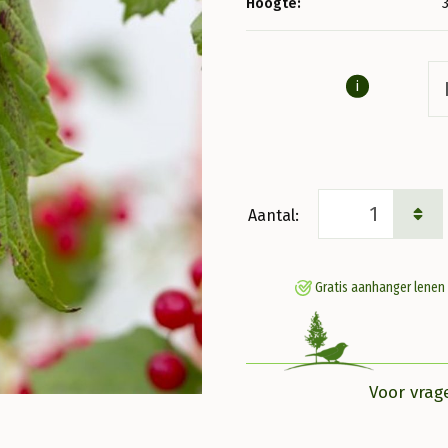
Hoogte:
i
Viburnum
opulus
Gelderse
Gratis aanhanger lenen
roos
aantal
Voor vrag