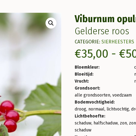
Viburnum opul
Gelderse roos
CATEGORIE:
SIERHEESTERS
€
35,00
-
€
5
Bloemkleur:
Bloeitijd:
m
Vrucht:
Grondsoort:
alle grondsoorten, voedzaam
Bodemvochtigheid:
droog, normaal, lichtvochtig, dr
Lichtbehoefte:
schaduw, halfschaduw, zon, zon
schaduw