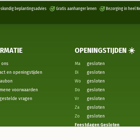
skundig beplantingsadvies
Gratis aanhanger lenen
Bezorging in heel N
ORMATIE
OPENINGSTIJDEN ☀️
 ons
Ma
gesloten
act en openingstijden
Di
gesloten
eaubon
Wo
gesloten
mene voorwaarden
Do
gesloten
gestelde vragen
Vr
gesloten
Za
gesloten
Zo
gesloten
Feestdagen
Gesloten
*Wij hebben lunchpauze tussen 