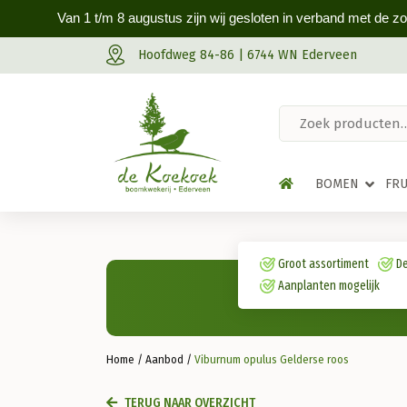
Van 1 t/m 8 augustus zijn wij gesloten in verband met de z
Hoofdweg 84-86 | 6744 WN Ederveen
BOMEN
FR
Groot assortiment
De
Aanplanten mogelijk
Home
/
Aanbod
/
Viburnum opulus Gelderse roos
TERUG NAAR OVERZICHT