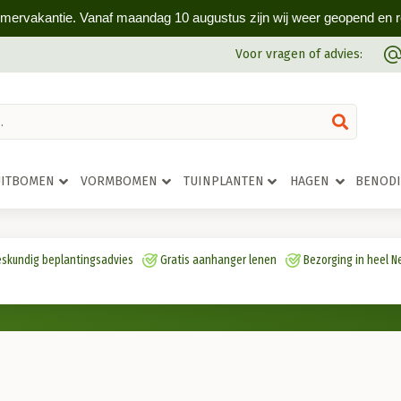
omervakantie. Vanaf maandag 10 augustus zijn wij weer geopend en rea
Voor vragen of advies:
UITBOMEN
VORMBOMEN
TUINPLANTEN
HAGEN
BENOD
skundig beplantingsadvies
Gratis aanhanger lenen
Bezorging in heel N