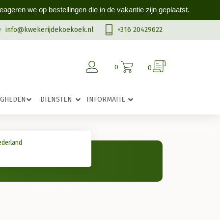
geren we op bestellingen die in de vakantie zijn geplaatst.
info@kwekerijdekoekoek.nl
+316 20429622
0
0
IGHEDEN
DIENSTEN
INFORMATIE
ederland