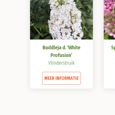
Buddleja d. ‘White
S
Profusion’
Vlinderstruik
Dit
MEER INFORMATIE
product
heeft
meerdere
variaties.