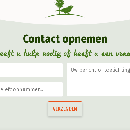
Deze
optie
o
kan
gekozen
Contact opnemen
worden
op
eft u hulp nodig of heeft u een vra
de
productpagina
VERZENDEN