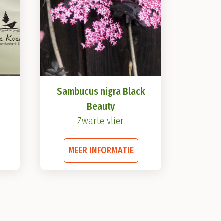
Sambucus nigra Black
Beauty
Zwarte vlier
it
Dit
MEER INFORMATIE
product
product
eeft
heeft
meerdere
meerdere
ariaties.
variaties.