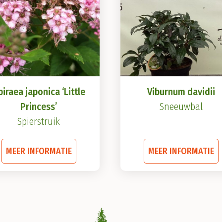
piraea japonica ‘Little
Viburnum davidii
Princess’
Sneeuwbal
Spierstruik
Dit
D
MEER INFORMATIE
MEER INFORMATIE
product
heeft
h
meerdere
variaties.
v