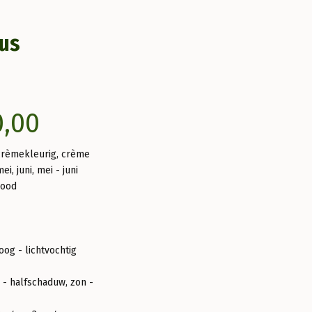
us
Prijsklasse:
0,00
€35,00
crèmekleurig, crème
ei, juni, mei - juni
tot
rood
€50,00
oog - lichtvochtig
 - halfschaduw, zon -