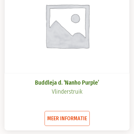
optie
kan
gekozen
worden
op
de
productpagina
Buddleja d. ‘Nanho Purple’
Vlinderstruik
Dit
MEER INFORMATIE
product