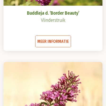
Buddleja d. ‘Border Beauty’
Vlinderstruik
Dit
MEER INFORMATIE
product
heeft
meerdere
variaties.
Deze
optie
kan
gekozen