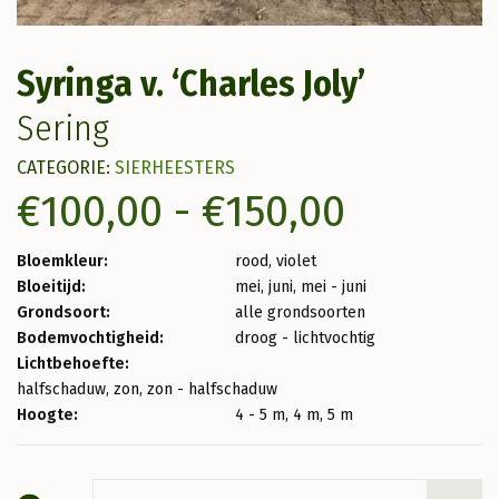
Syringa v. ‘Charles Joly’
Sering
CATEGORIE:
SIERHEESTERS
Prijskla
€
100,00
-
€
150,00
€100,00
Bloemkleur:
rood, violet
Bloeitijd:
mei, juni, mei - juni
tot
Grondsoort:
alle grondsoorten
Bodemvochtigheid:
droog - lichtvochtig
€150,00
Lichtbehoefte:
halfschaduw, zon, zon - halfschaduw
Hoogte:
4 - 5 m, 4 m, 5 m