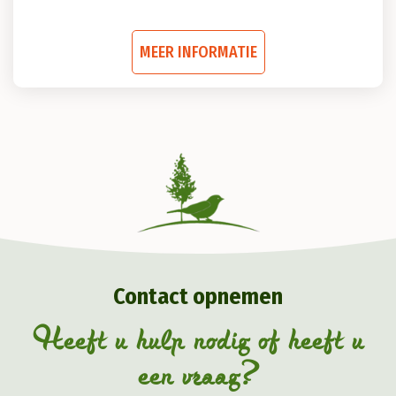
Dit
MEER INFORMATIE
product
heeft
meerdere
variaties.
Deze
optie
kan
gekozen
Contact opnemen
worden
op
Heeft u hulp nodig of heeft u
de
een vraag?
productpagina