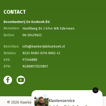
CONTACT
Boomkwekerij De Koekoek B.V.
Hoofdweg 84 | 6744 WN Ederveen
06-20429622
info@kwekerijdekoekoek.nl
NL53 RABO 0316 8062 42
97346888
NL868013523B01
Klantenservice
© 2026 Kwekerij de koekoek |
Sitemap |
Beoordeling