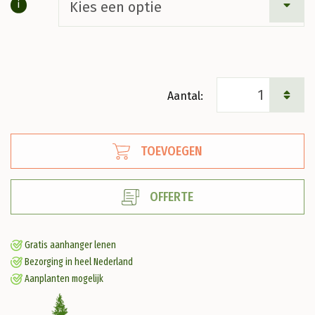
i
Syringa
v.
'Charles
TOEVOEGEN
Joly'
Sering
OFFERTE
aantal
Gratis aanhanger lenen
Bezorging in heel Nederland
Aanplanten mogelijk