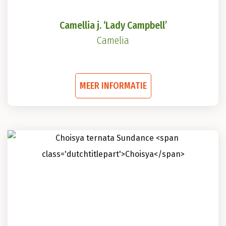
Camellia j. ‘Lady Campbell’
Camelia
Dit
MEER INFORMATIE
product
heeft
meerdere
variaties.
Deze
optie
kan
gekozen