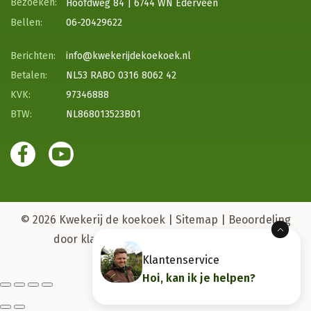
Hoofdweg 84 | 6744 WN Ederveen
06-20429622
info@kwekerijdekoekoek.nl
NL53 RABO 0316 8062 42
97346888
NL868013523B01
© 2026 Kwekerij de koekoek |
Sitemap |
Beoordeling
door klanten:
4,6
/
5
|
63
beoordelingen
Klantenservice
Hoi, kan ik je helpen?