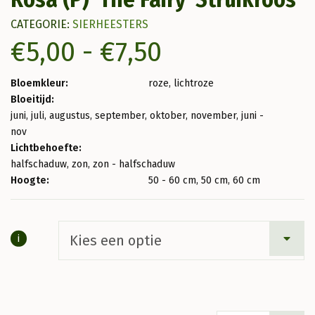
CATEGORIE:
SIERHEESTERS
€
5,00
-
€
7,50
Prijsklasse:
€5,00
Bloemkleur:
roze, lichtroze
Bloeitijd:
tot
juni, juli, augustus, september, oktober, november, juni -
nov
€7,50
Lichtbehoefte:
halfschaduw, zon, zon - halfschaduw
Hoogte:
50 - 60 cm, 50 cm, 60 cm
i