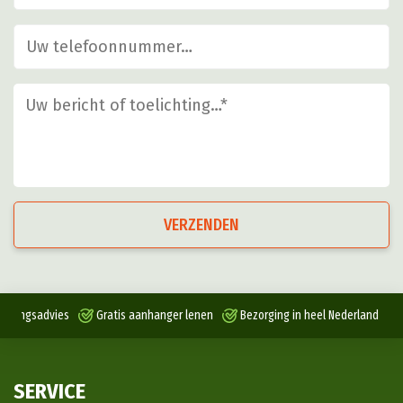
VERZENDEN
antingsadvies
Gratis aanhanger lenen
Bezorging in heel Nederland
SERVICE