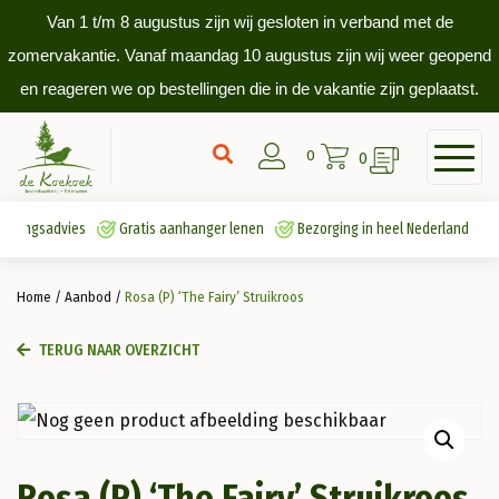
Van 1 t/m 8 augustus zijn wij gesloten in verband met de
zomervakantie. Vanaf maandag 10 augustus zijn wij weer geopend
en reageren we op bestellingen die in de vakantie zijn geplaatst.
0
0
antingsadvies
Gratis aanhanger lenen
Bezorging in heel Nederland
Home
/
Aanbod
/
Rosa (P) ‘The Fairy’ Struikroos
TERUG NAAR OVERZICHT
Rosa (P) ‘The Fairy’ Struikroos