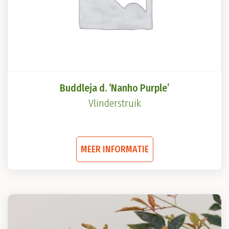
Buddleja d. ‘Nanho Purple’
Vlinderstruik
Dit
MEER INFORMATIE
product
heeft
meerdere
variaties.
Deze