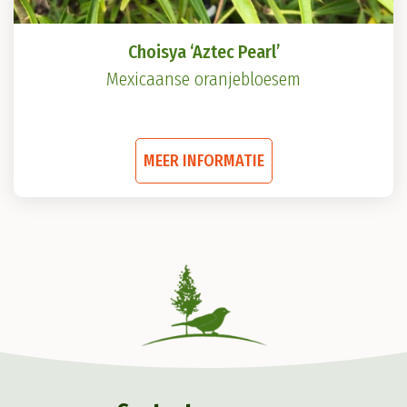
Choisya ‘Aztec Pearl’
Mexicaanse oranjebloesem
Dit
MEER INFORMATIE
product
heeft
meerdere
variaties.
Deze
optie
kan
gekozen