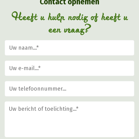
Contact opnemen
worden
op
Heeft u hulp nodig of heeft u
de
een vraag?
productpagina