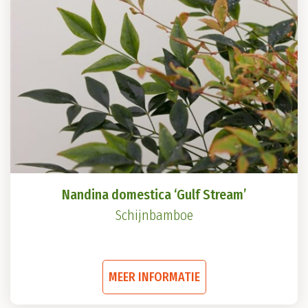
optie
kan
gekozen
worden
op
de
productpagina
Nandina domestica ‘Gulf Stream’
Schijnbamboe
Dit
MEER INFORMATIE
product