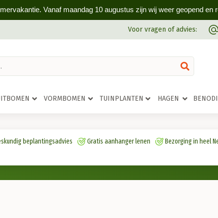
omervakantie. Vanaf maandag 10 augustus zijn wij weer geopend en rea
Voor vragen of advies:
UITBOMEN
VORMBOMEN
TUINPLANTEN
HAGEN
BENOD
skundig beplantingsadvies
Gratis aanhanger lenen
Bezorging in heel N