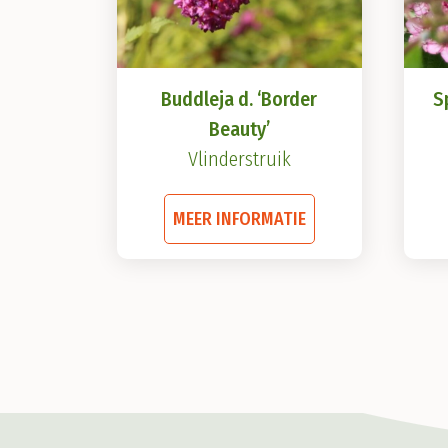
Buddleja d. ‘Border
S
Beauty’
Vlinderstruik
Dit
MEER INFORMATIE
product
heeft
meerdere
variaties.
Deze
optie
kan