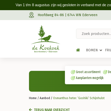
Van 1 t/m 8 augustus zijn wij gesloten in verband met de z
Hoofdweg 84-86 | 6744 WN Ederveen
BOMEN
FR
Groot assortiment
De
Aanplanten mogelijk
Home
/
Aanbod
/
Osmanthus heter. ‘Goshiki’ Schijnhulst
TERUG NAAR OVERZICHT