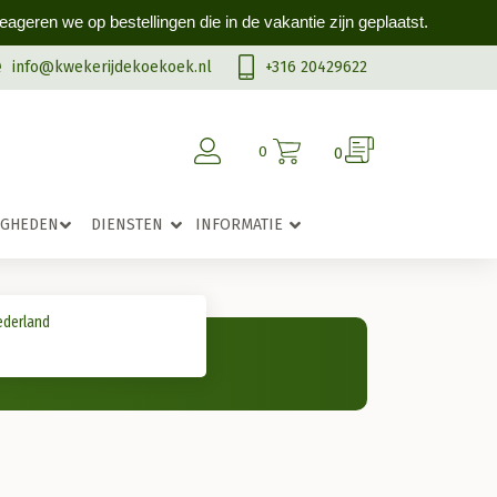
geren we op bestellingen die in de vakantie zijn geplaatst.
info@kwekerijdekoekoek.nl
+316 20429622
0
0
IGHEDEN
DIENSTEN
INFORMATIE
ederland