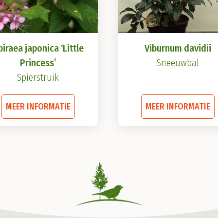
piraea japonica ‘Little
Viburnum davidii
Princess’
Sneeuwbal
Spierstruik
Dit
D
MEER INFORMATIE
MEER INFORMATIE
product
heeft
h
meerdere
variaties.
v
Deze
optie
o
kan