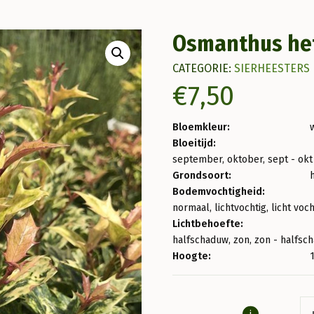
Osmanthus hete
CATEGORIE:
SIERHEESTERS
€
7,50
Bloemkleur:
Bloeitijd:
september, oktober, sept - okt
Grondsoort:
Bodemvochtigheid:
normaal, lichtvochtig, licht voc
Lichtbehoefte:
halfschaduw, zon, zon - halfsc
Hoogte:
i