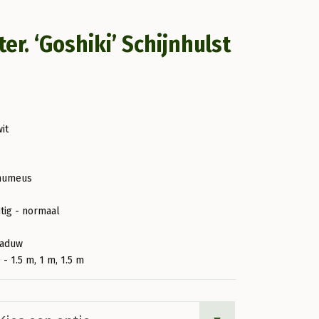
r. ‘Goshiki’ Schijnhulst
wit
humeus
htig - normaal
haduw
1 - 1.5 m, 1 m, 1.5 m