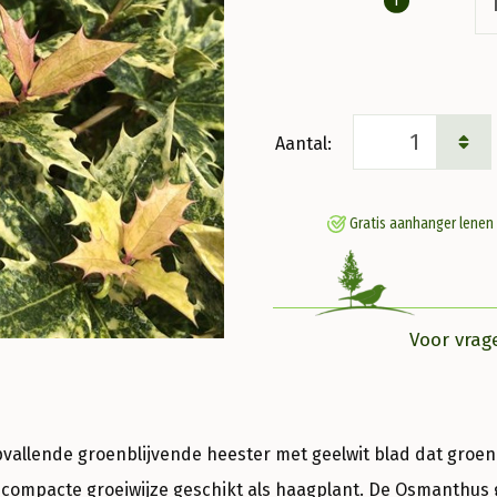
Osmanthus
heter.
'Goshiki'
Gratis aanhanger lenen
Schijnhulst
aantal
Voor vrag
opvallende groenblijvende heester met geelwit blad dat groen 
 compacte groeiwijze geschikt als haagplant. De Osmanthus g