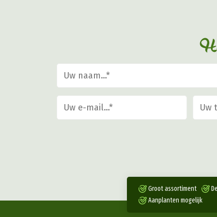
gekozen
worden
op
He
de
productpagina
Groot assortiment
De
Aanplanten mogelijk