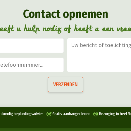
gekozen
Contact opnemen
worden
op
eft u hulp nodig of heeft u een vra
de
productpagina
VERZENDEN
skundig beplantingsadvies
Gratis aanhanger lenen
Bezorging in heel N