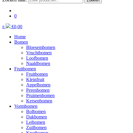
Zoeken
0
€
0,00
0
Home
Bomen
Bloesembomen
Vruchtbomen
Loofbomen
Naaldbomen
Fruitbomen
Fruitbomen
Kleinfruit
Appelbomen
Perenbomen
Pruimenbomen
Kersenbomen
Vormbomen
Bolbomen
Dakbomen
Leibomen
Zuilbomen
Knotbomen