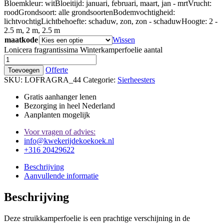
Bloemkleur:
wit
Bloeitijd:
januari, februari, maart, jan - mrt
Vrucht:
rood
Grondsoort:
alle grondsoorten
Bodemvochtigheid:
lichtvochtig
Lichtbehoefte:
schaduw, zon, zon - schaduw
Hoogte:
2 -
2.5 m, 2 m, 2.5 m
maatkode
Wissen
Lonicera fragrantissima Winterkamperfoelie aantal
Offerte
Toevoegen
SKU:
LOFRAGRA_44
Categorie:
Sierheesters
Gratis aanhanger lenen
Bezorging in heel Nederland
Aanplanten mogelijk
Voor vragen of advies:
info@kwekerijdekoekoek.nl
+316 20429622
Beschrijving
Aanvullende informatie
Beschrijving
Deze struikkamperfoelie is een prachtige verschijning in de