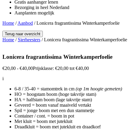
Gratis aanhanger lenen
Bezorging in heel Nederland
Aanplanten mogelijk
Home
/
Aanbod
/
Lonicera fragrantissima Winterkamperfoelie
Terug naar overzicht
Home
/
Sierheesters
/ Lonicera fragrantissima Winterkamperfoelie
Lonicera fragrantissima
Winterkamperfoelie
€
20,00
-
€
40,00
Prijsklasse: €20,00 tot €40,00
i
6-8 / 35-40 = stamomtrek in cm
(op 1m hoogte gemeten)
HO = hoogstam boom (hoge takvrije stam)
HA = halfstam boom (lage takvrije stam)
Geveerd = boom vanaf maaiveld vertakt
Spil = jonge boom met een dun stammetje
Container / cont. = boom in pot
Met kluit = boom met jutekluit
Draadkluit = boom met jutekluit en draadkorf