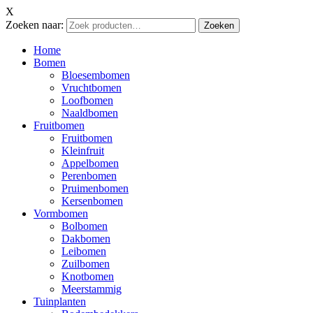
X
Zoeken naar:
Zoeken
Home
Bomen
Bloesembomen
Vruchtbomen
Loofbomen
Naaldbomen
Fruitbomen
Fruitbomen
Kleinfruit
Appelbomen
Perenbomen
Pruimenbomen
Kersenbomen
Vormbomen
Bolbomen
Dakbomen
Leibomen
Zuilbomen
Knotbomen
Meerstammig
Tuinplanten