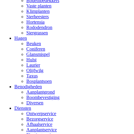
Bodembedekkers
Vaste planten
Klimplanten
Sierheesters
Hortensia
Rododendron
Siergrassen
Hagen
Beuken
Coniferen
Glansmispel
Hulst
Laurier
Olijfwilg
Taxus
Bosplantsoen
Benodigheden
Aanplantgrond
Boombevestiging
Diversen
Diensten
Ontwerpservice
Bezorgservice
Afhaalservice
Aanplantservice