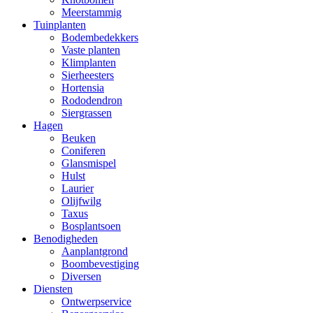
Meerstammig
Tuinplanten
Bodembedekkers
Vaste planten
Klimplanten
Sierheesters
Hortensia
Rododendron
Siergrassen
Hagen
Beuken
Coniferen
Glansmispel
Hulst
Laurier
Olijfwilg
Taxus
Bosplantsoen
Benodigheden
Aanplantgrond
Boombevestiging
Diversen
Diensten
Ontwerpservice