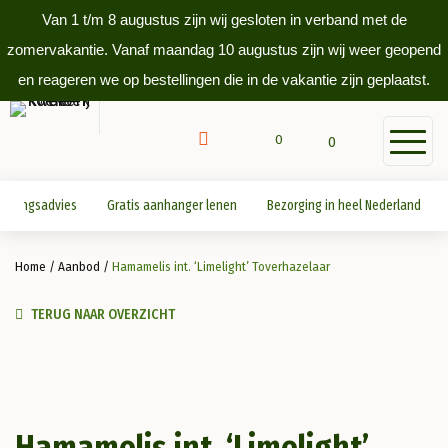
Van 1 t/m 8 augustus zijn wij gesloten in verband met de
zomervakantie. Vanaf maandag 10 augustus zijn wij weer geopend
en reageren we op bestellingen die in de vakantie zijn geplaatst.
0
0
antingsadvies
Gratis aanhanger lenen
Bezorging in heel Nederland
Home
/
Aanbod
/
Hamamelis int. ‘Limelight’ Toverhazelaar
TERUG NAAR OVERZICHT
Hamamelis int. ‘Limelight’