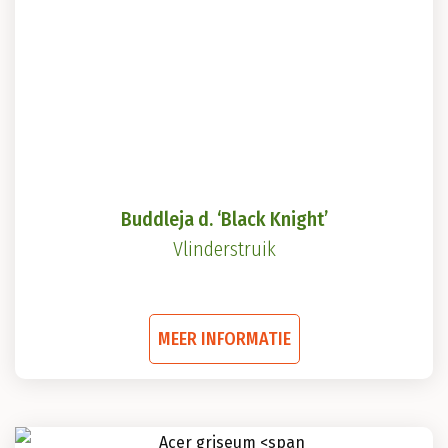
Buddleja d. ‘Black Knight’
Vlinderstruik
Dit
MEER INFORMATIE
product
heeft
meerdere