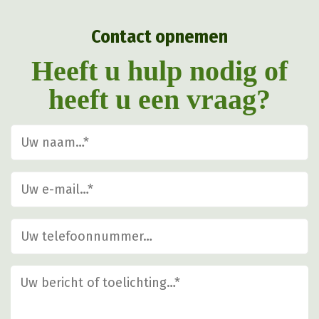
gekozen
Contact opnemen
worden
op
Heeft u hulp nodig of
de
heeft u een vraag?
productpagina