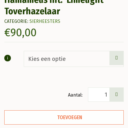
Toverhazelaar
CATEGORIE:
SIERHEESTERS
€
90,00
i
Hamamelis
int.
'Limelight'
TOEVOEGEN
Toverhazelaar