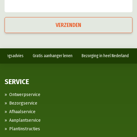
VERZENDEN
antingsadvies
Gratis aanhanger lenen
Bezorging in heel Nederland
SERVICE
Ontwerpservice
Bezorgservice
Afhaalservice
Aanplantservice
Plantinstructies