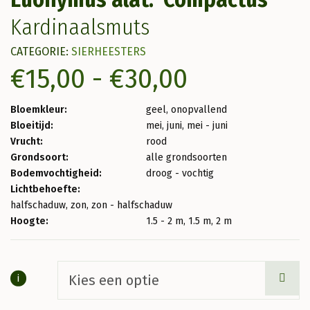
Kardinaalsmuts
CATEGORIE:
SIERHEESTERS
Prijsklasse
€
15,00
-
€
30,00
€15,00
Bloemkleur:
geel, onopvallend
Bloeitijd:
mei, juni, mei - juni
tot
Vrucht:
rood
Grondsoort:
alle grondsoorten
€30,00
Bodemvochtigheid:
droog - vochtig
Lichtbehoefte:
halfschaduw, zon, zon - halfschaduw
Hoogte:
1.5 - 2 m, 1.5 m, 2 m
i