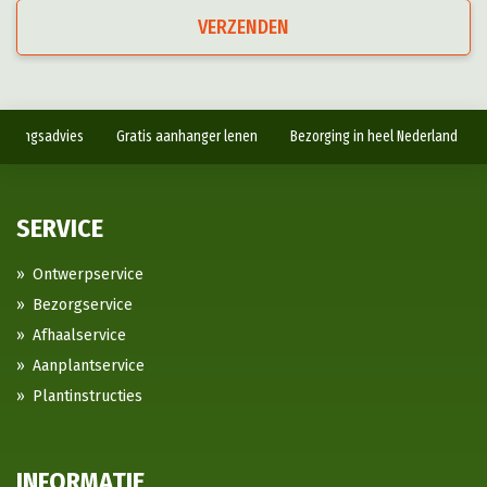
VERZENDEN
antingsadvies
Gratis aanhanger lenen
Bezorging in heel Nederland
SERVICE
Ontwerpservice
Bezorgservice
Afhaalservice
Aanplantservice
Plantinstructies
INFORMATIE