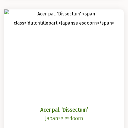
meerdere
variaties.
Deze
optie
kan
gekozen
worden
op
de
productpagina
Acer pal. ‘Dissectum’
Japanse esdoorn