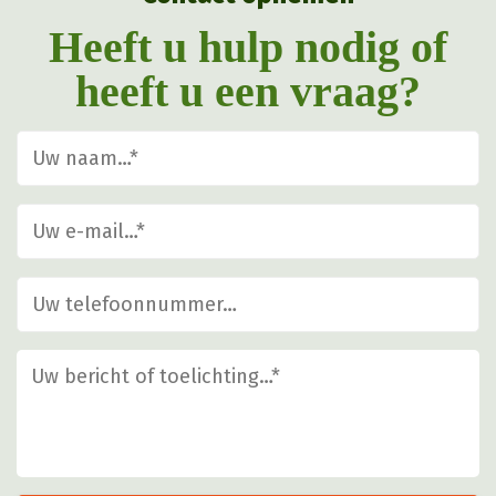
op
Heeft u hulp nodig of
de
heeft u een vraag?
productpagina