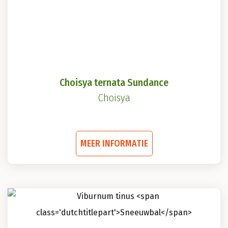
Choisya ternata Sundance
Choisya
Dit
MEER INFORMATIE
product
heeft
meerdere
variaties.
Deze