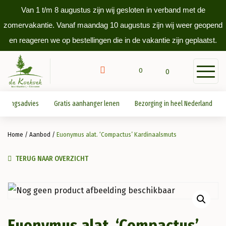
Van 1 t/m 8 augustus zijn wij gesloten in verband met de
zomervakantie. Vanaf maandag 10 augustus zijn wij weer geopend
en reageren we op bestellingen die in de vakantie zijn geplaatst.
0
0
antingsadvies
Gratis aanhanger lenen
Bezorging in heel Nederland
Home
/
Aanbod
/
Euonymus alat. ‘Compactus’ Kardinaalsmuts
TERUG NAAR OVERZICHT
Euonymus alat. ‘Compactus’