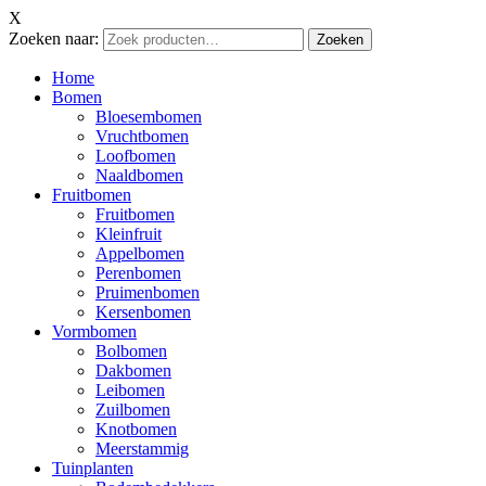
X
Zoeken naar:
Zoeken
Home
Bomen
Bloesembomen
Vruchtbomen
Loofbomen
Naaldbomen
Fruitbomen
Fruitbomen
Kleinfruit
Appelbomen
Perenbomen
Pruimenbomen
Kersenbomen
Vormbomen
Bolbomen
Dakbomen
Leibomen
Zuilbomen
Knotbomen
Meerstammig
Tuinplanten