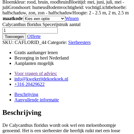
Bloemkleur:
rood, bruin, roodbruin
Bloeitijd:
mei, juni, juli, mei -
juli
Grondsoort:
humeus
Bodemvochtigheid:
vochtig
Lichtbehoefte:
halfschaduw, zon, zon - halfschaduw
Hoogte:
2 - 2.5 m, 2 m, 2.5 m
maatkode
Wissen
Calycanthus floridus Specerijstruik aantal
Offerte
Toevoegen
SKU:
CAFLORID_44
Categorie:
Sierheesters
Gratis aanhanger lenen
Bezorging in heel Nederland
Aanplanten mogelijk
Voor vragen of advies:
info@kwekerijdekoekoek.nl
+316 20429622
Beschrijving
Aanvullende informatie
Beschrijving
De Calycanthus floridus wordt ook wel een meloenboompje
genoemd. Het is een sierheester die heerlijk ruikt met een losse