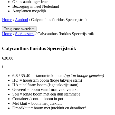
Gratis aanhanger lenen
Bezorging in heel Nederland
Aanplanten mogelijk
Home
/
Aanbod
/
Calycanthus floridus Specerijstruik
Terug naar overzicht
Home
/
Sierheesters
/ Calycanthus floridus Specerijstruik
Calycanthus floridus Specerijstruik
€
30,00
i
6-8 / 35-40 = stamomtrek in cm
(op 1m hoogte gemeten)
HO = hoogstam boom (hoge takvrije stam)
HA = halfstam boom (lage takvrije stam)
Geveerd = boom vanaf maaiveld vertakt
Spil = jonge boom met een dun stammetje
Container / cont. = boom in pot
Met kluit = boom met jutekluit
Draadkluit = boom met jutekluit en draadkorf