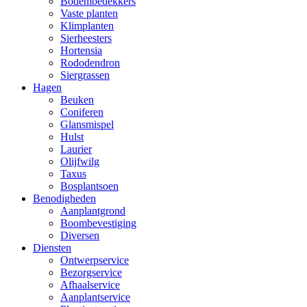
Bodembedekkers
Vaste planten
Klimplanten
Sierheesters
Hortensia
Rododendron
Siergrassen
Hagen
Beuken
Coniferen
Glansmispel
Hulst
Laurier
Olijfwilg
Taxus
Bosplantsoen
Benodigheden
Aanplantgrond
Boombevestiging
Diversen
Diensten
Ontwerpservice
Bezorgservice
Afhaalservice
Aanplantservice