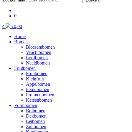
Zoeken
0
€
0,00
0
Home
Bomen
Bloesembomen
Vruchtbomen
Loofbomen
Naaldbomen
Fruitbomen
Fruitbomen
Kleinfruit
Appelbomen
Perenbomen
Pruimenbomen
Kersenbomen
Vormbomen
Bolbomen
Dakbomen
Leibomen
Zuilbomen
Knotbomen