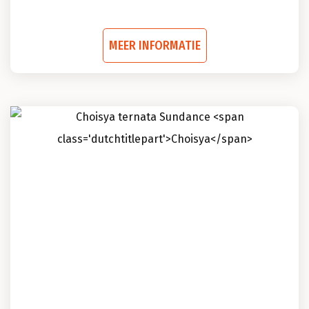
Dit
MEER INFORMATIE
product
heeft
meerdere
variaties.
Deze
optie
kan
gekozen
worden
op
de
productpagina