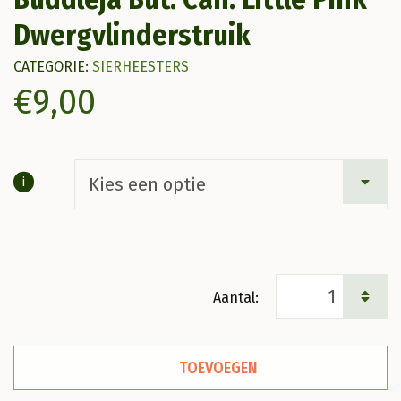
Dwergvlinderstruik
CATEGORIE:
SIERHEESTERS
€
9,00
i
Buddleja
But.
Can.
TOEVOEGEN
Little