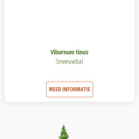
worden
op
de
productpagina
Viburnum tinus
Sneeuwbal
Dit
MEER INFORMATIE
product
heeft
meerdere
variaties.
Deze