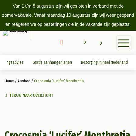
Van 1 t/m 8 augustus zijn wij gesloten in verband met de
zomervakantie. Vanaf maandag 10 augustus zijn wij weer geopend
en reageren we op bestellingen die in de vakantie zijn geplaatst.
0
0
antingsadvies
Gratis aanhanger lenen
Bezorging in heel Nederland
Home
/
Aanbod
/
Crocosmia ‘Lucifer’ Montbretia
TERUG NAAR OVERZICHT
Crocosmia ‘Lucifer’ Montbretia