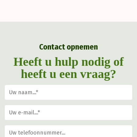
Deze
optie
kan
gekozen
Contact opnemen
worden
op
Heeft u hulp nodig of
de
heeft u een vraag?
productpagina