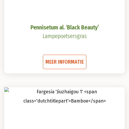
productpagina
Pennisetum al. ‘Black Beauty’
Lampepoetsersgras
Dit
MEER INFORMATIE
product
heeft
meerdere
variaties.
Deze
optie
kan