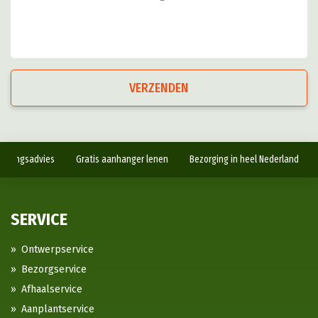
VERZENDEN
antingsadvies
Gratis aanhanger lenen
Bezorging in heel Nederland
SERVICE
Ontwerpservice
Bezorgservice
Afhaalservice
Aanplantservice