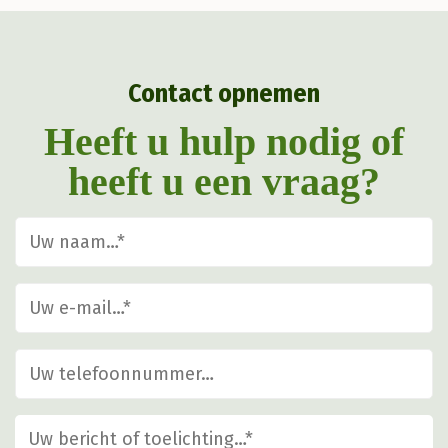
kan
gekozen
Contact opnemen
worden
op
Heeft u hulp nodig of
de
heeft u een vraag?
productpagina