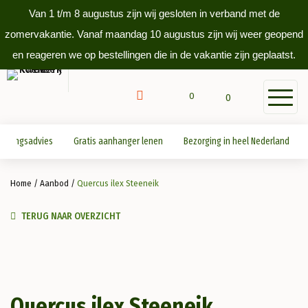
Van 1 t/m 8 augustus zijn wij gesloten in verband met de
zomervakantie. Vanaf maandag 10 augustus zijn wij weer geopend
en reageren we op bestellingen die in de vakantie zijn geplaatst.
0
0
antingsadvies
Gratis aanhanger lenen
Bezorging in heel Nederland
Home
/
Aanbod
/
Quercus ilex Steeneik
TERUG NAAR OVERZICHT
Quercus ilex Steeneik