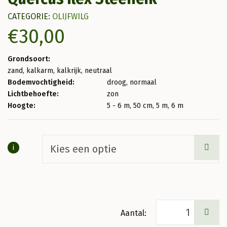
CATEGORIE:
OLIJFWILG
€
30,00
Grondsoort:
zand, kalkarm, kalkrijk, neutraal
Bodemvochtigheid:
droog, normaal
Lichtbehoefte:
zon
Hoogte:
5 - 6 m, 50 cm, 5 m, 6 m
i
Quercus
ilex