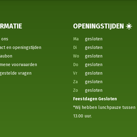
ORMATIE
OPENINGSTIJDEN ☀️
 ons
Ma
gesloten
act en openingstijden
Di
gesloten
eaubon
Wo
gesloten
mene voorwaarden
Do
gesloten
gestelde vragen
Vr
gesloten
Za
gesloten
Zo
gesloten
Feestdagen
Gesloten
*Wij hebben lunchpauze tussen 
13.00 uur.