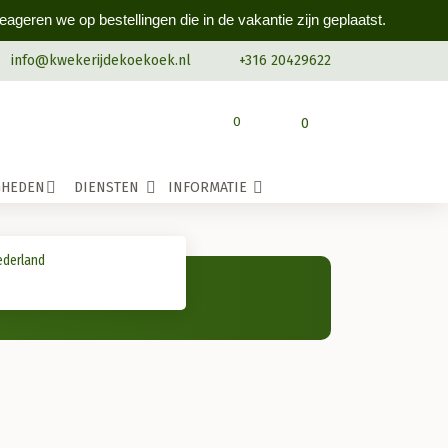
geren we op bestellingen die in de vakantie zijn geplaatst.
info@kwekerijdekoekoek.nl
+316 20429622
0
0
GHEDEN
DIENSTEN
INFORMATIE
ederland