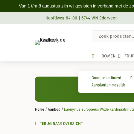
Van 1 t/m 8 augustus zijn wij gesloten in verband met de z
Hoofdweg 84-86 | 6744 WN Ederveen
BOMEN
FRU
Groot assortiment
De
Aanplanten mogelijk
Home
/
Aanbod
/
Euonymus europaeus Wilde kardinaalsmut
TERUG NAAR OVERZICHT