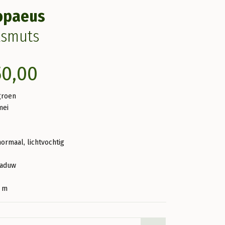
opaeus
lsmuts
Prijsklasse:
50,00
€90,00
groen
mei
tot
€150,00
normaal, lichtvochtig
haduw
6 m