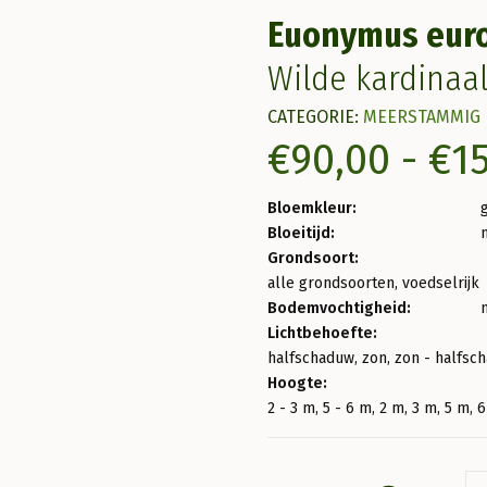
Euonymus eur
Wilde kardinaa
CATEGORIE:
MEERSTAMMIG
€
90,00
-
€
1
Bloemkleur:
Bloeitijd:
Grondsoort:
alle grondsoorten, voedselrijk
Bodemvochtigheid:
Lichtbehoefte:
halfschaduw, zon, zon - halfsc
Hoogte:
2 - 3 m, 5 - 6 m, 2 m, 3 m, 5 m, 