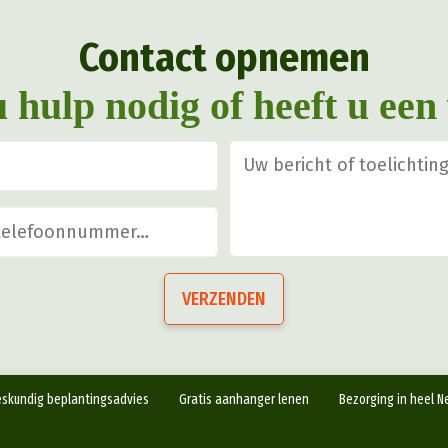
gekozen
Contact opnemen
worden
op
u hulp nodig of heeft u een
de
productpagina
VERZENDEN
skundig beplantingsadvies
Gratis aanhanger lenen
Bezorging in heel N