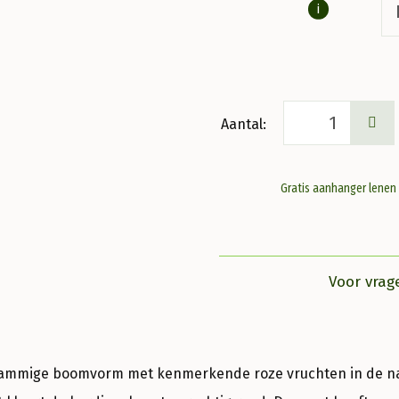
i
Euonymus
europaeus
Wilde
Gratis aanhanger lenen
kardinaalsmuts
aantal
Voor vrag
tammige boomvorm met kenmerkende roze vruchten in de na