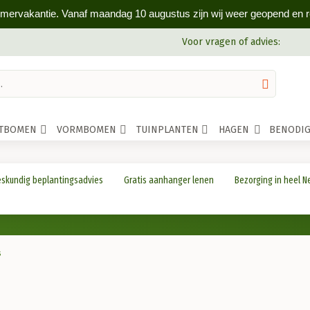
omervakantie. Vanaf maandag 10 augustus zijn wij weer geopend en rea
Voor vragen of advies:
ITBOMEN
VORMBOMEN
TUINPLANTEN
HAGEN
BENODI
skundig beplantingsadvies
Gratis aanhanger lenen
Bezorging in heel N
s