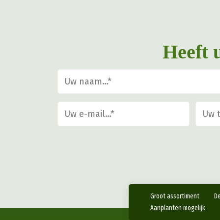
gekozen
worden
op
Heeft 
de
productpagina
Groot assortiment
De
Aanplanten mogelijk