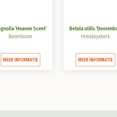
gnolia ‘Heaven Scent’
Betula utilis ‘Doorenb
Beverboom
Himalayaberk
Dit
D
MEER INFORMATIE
MEER INFORMATIE
product
heeft
h
meerdere
variaties.
v
Deze
optie
o
kan