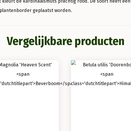
t kleurt de kardinaalsmuts prachtig rood. De soort heeft een
e plantenborder geplaatst worden.
Vergelijkbare producten