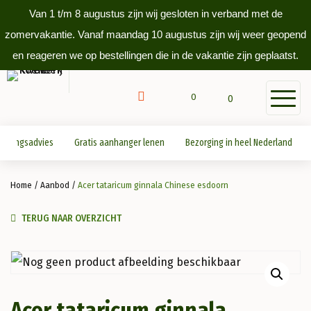
Van 1 t/m 8 augustus zijn wij gesloten in verband met de
zomervakantie. Vanaf maandag 10 augustus zijn wij weer geopend
en reageren we op bestellingen die in de vakantie zijn geplaatst.
0
0
antingsadvies
Gratis aanhanger lenen
Bezorging in heel Nederland
Home
/
Aanbod
/
Acer tataricum ginnala Chinese esdoorn
TERUG NAAR OVERZICHT
Acer tataricum ginnala