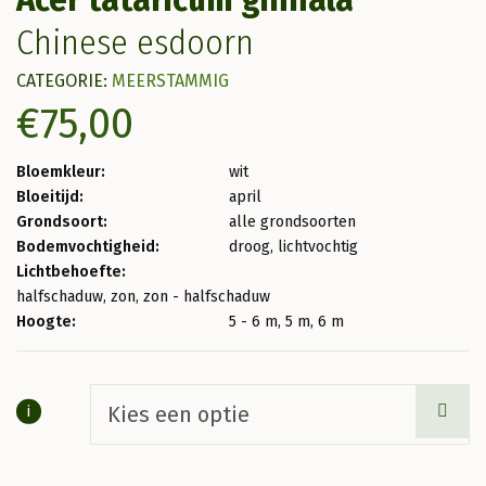
Chinese esdoorn
CATEGORIE:
MEERSTAMMIG
€
75,00
Bloemkleur:
wit
Bloeitijd:
april
Grondsoort:
alle grondsoorten
Bodemvochtigheid:
droog, lichtvochtig
Lichtbehoefte:
halfschaduw, zon, zon - halfschaduw
Hoogte:
5 - 6 m, 5 m, 6 m
i