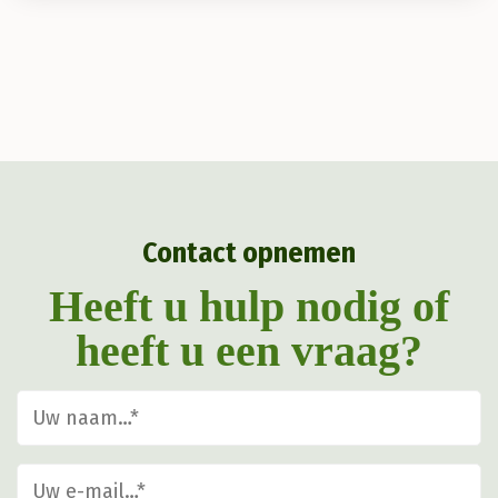
heeft
meerdere
variaties.
Deze
optie
kan
gekozen
Contact opnemen
worden
op
Heeft u hulp nodig of
de
heeft u een vraag?
productpagina