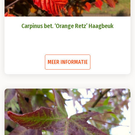
Carpinus bet. ‘Orange Retz’ Haagbeuk
Dit
MEER INFORMATIE
product
heeft
meerdere
variaties.
Deze
optie
kan