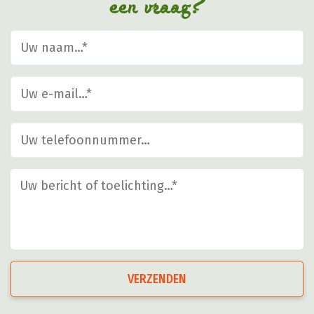
een vraag?
productpagina
VERZENDEN