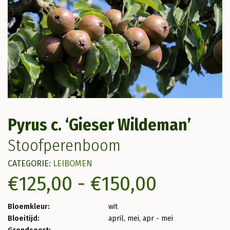
Pyrus c. ‘Gieser Wildeman’
Stoofperenboom
CATEGORIE:
LEIBOMEN
Prijskla
€
125,00
-
€
150,00
€125,00
Bloemkleur:
wit
Bloeitijd:
april, mei, apr - mei