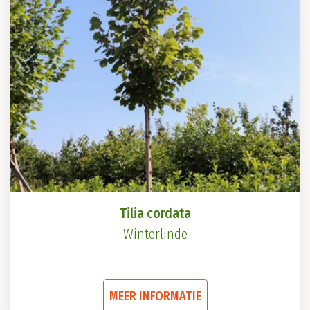
Deze
optie
kan
gekozen
worden
op
de
productpagina
Tilia cordata
Winterlinde
Dit
MEER INFORMATIE