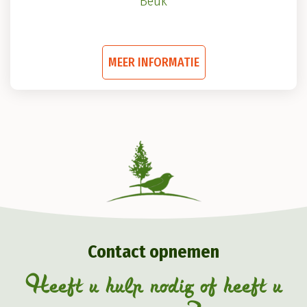
Beuk
Dit
MEER INFORMATIE
product
heeft
meerdere
variaties.
Deze
optie
kan
gekozen
Contact opnemen
worden
op
Heeft u hulp nodig of heeft u
de