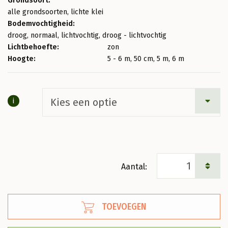
tot
Grondsoort:
alle grondsoorten, lichte klei
€150,00
Bodemvochtigheid:
droog, normaal, lichtvochtig, droog - lichtvochtig
Lichtbehoefte:
zon
Hoogte:
5 - 6 m, 50 cm, 5 m, 6 m
i
Pyrus
c.
'Gieser
TOEVOEGEN
Wildeman'
Stoofperenboom