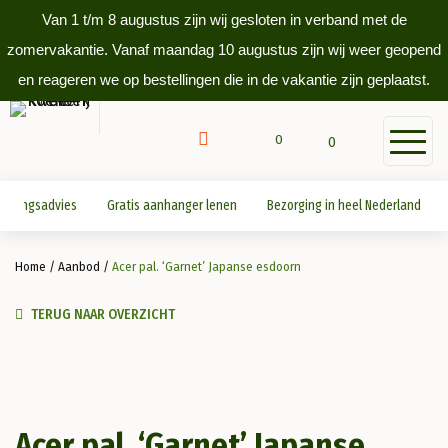
Van 1 t/m 8 augustus zijn wij gesloten in verband met de
zomervakantie. Vanaf maandag 10 augustus zijn wij weer geopend
en reageren we op bestellingen die in de vakantie zijn geplaatst.
0
0
antingsadvies
Gratis aanhanger lenen
Bezorging in heel Nederland
Home
/
Aanbod
/
Acer pal. ‘Garnet’ Japanse esdoorn
TERUG NAAR OVERZICHT
Acer pal. ‘Garnet’ Japanse