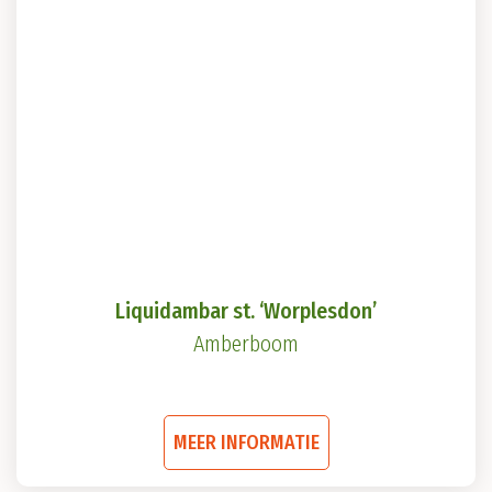
Liquidambar st. ‘Worplesdon’
Amberboom
Dit
MEER INFORMATIE
product