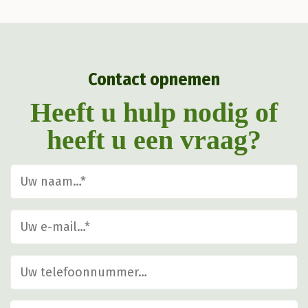
optie
kan
gekozen
Contact opnemen
worden
op
Heeft u hulp nodig of
de
heeft u een vraag?
productpagina