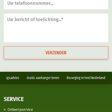
VERZENDEN
antingsadvies
Gratis aanhanger lenen
Bezorging in heel Nederland
SERVICE
Ontwerpservice