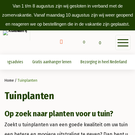
Van 1 t/m 8 augustus zijn wij gesloten in verband met de
zomervakantie. Vanaf maandag 10 augustus zijn wij weer geopend
en reageren we op bestellingen die in de vakantie zijn geplaatst.
0
0
antingsadvies
Gratis aanhanger lenen
Bezorging in heel Nederland
Home
/
Tuinplanten
Tuinplanten
Op zoek naar planten voor u tuin?
Zoekt u tuinplanten van een goede kwaliteit om uw tuin
een betere en mooiere uitstraling te geven? Dan bent u