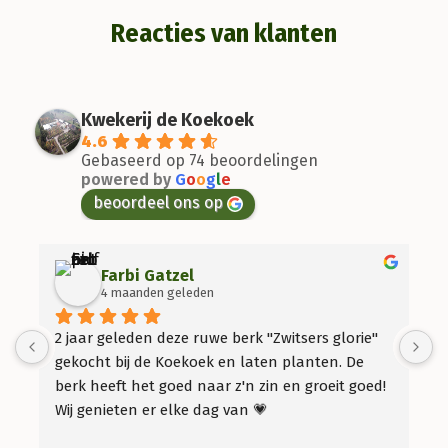
Reacties van klanten
Kwekerij de Koekoek
4.6
Gebaseerd op 74 beoordelingen
powered by
G
o
o
g
l
e
beoordeel ons op
Farbi Gatzel
4 maanden geleden
2 jaar geleden deze ruwe berk "Zwitsers glorie" 
2
gekocht bij de Koekoek en laten planten. De 
i
berk heeft het goed naar z'n zin en groeit goed! 
z
Wij genieten er elke dag van 💗
D
o