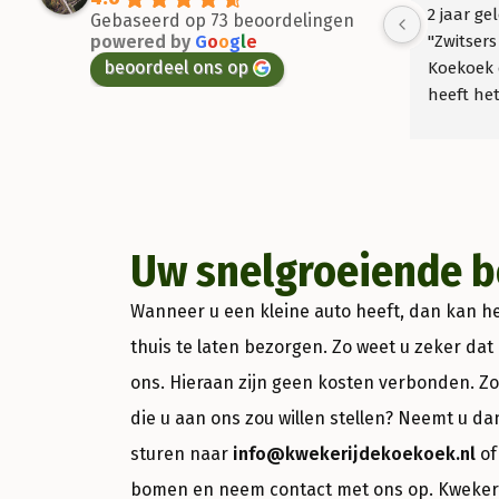
2 jaar ge
Gebaseerd op 73 beoordelingen
powered by
G
o
o
g
l
e
"Zwitsers 
beoordeel ons op
Koekoek 
heeft het
goed! Wij
Uw snelgroeiende 
Wanneer u een kleine auto heeft, dan kan h
thuis te laten bezorgen. Zo weet u zeker da
ons. Hieraan zijn geen kosten verbonden. Z
die u aan ons zou willen stellen? Neemt u da
sturen naar
info@kwekerijdekoekoek.nl
of
bomen en neem contact met ons op. Kwekeri