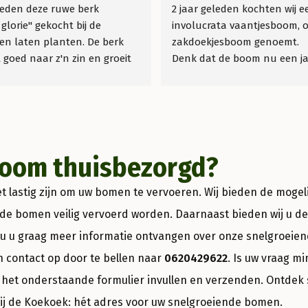
leden deze ruwe berk 
2 jaar geleden kochten wij e
glorie" gekocht bij de 
involucrata vaantjesboom, o
en laten planten. De berk 
zakdoekjesboom genoemt.
 goed naar z'n zin en groeit 
Denk dat de boom nu een jaa
 genieten er elke dag van 💗
oud is, tot onze verrassing is h
jaar voor het eerst gaan bloei
dachten dat het wel 10 jaar 
duren maar niets is minder 
boom thuisbezorgd?
et lastig zijn om uw bomen te vervoeren. Wij bieden de mog
t de bomen veilig vervoerd worden. Daarnaast bieden wij u d
ou u graag meer informatie ontvangen over onze snelgroeie
n contact op door te bellen naar
0620429622
. Is uw vraag m
 het onderstaande formulier invullen en verzenden. Ontdek
j de Koekoek: hét adres voor uw snelgroeiende bomen.