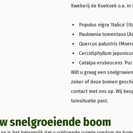
Kwekerij de Koekoek o.a. in 
Populus nigra ‘Italica’ (I
Paulownia tomentaso (A
Quercus palustris (Moer
Cercidiphyllum japonic
Catalpa erubescens ‘Pu
Wilt u graag een snelgroeie
zeker of deze bomen geschik
contact met ons op. Wij be
tuinsituatie past.
uw snelgroeiende boom
n is het belangrijk dat u voldoende ruimte rondom de bomen v