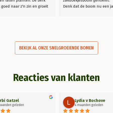
en laten planten. De berk 
zakdoekjesboom genoemt.
 goed naar z'n zin en groeit 
Denk dat de boom nu een jaa
 genieten er elke dag van 💗
oud is, tot onze verrassing is h
jaar voor het eerst gaan bloei
dachten dat het wel 10 jaar 
duren maar niets is minder 
BEKIJK AL ONZE SNELGROEIENDE BOMEN
Reacties van klanten
rbi Gatzel
Lydia v Bochove
maanden geleden
4 maanden geleden