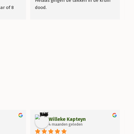
Helaas gingen de takken in de kruin 
r of 8 
dood.
ij dit 
Gebeld kijk het even aan ,anders 
en! Wij 
leveren wij een nieuwe.
kon 
Helaas sloeg de boom niet aan.
waar.
Na contact is er netjes een nieuwe 
boom geleverd.
Wat een klant vriendelijkheid en 
service.
Heel erg bedankt
Willeke Kapteyn
4 maanden geleden