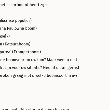
het assortiment heeft zijn:
taliaanse populier)
nna Paulowna boom)
aseik)
um (Katsuraboom)
rpurea’ (Trompetboom)
nde boomsoort in uw tuin? Maar weet u niet
t zijn voor uw situatie? Neemt u dan gerust
spreken graag met u welke boomsoort in uw
rijlaat. Dit zal er in de eerste jaren