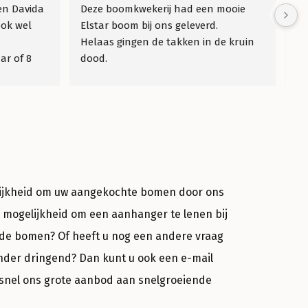
en Davida 
Deze boomkwekerij had een mooie 
Wa
ok wel 
Elstar boom bij ons geleverd.
be
Helaas gingen de takken in de kruin 
r of 8 
dood.
ij dit 
Gebeld kijk het even aan ,anders 
en! Wij 
leveren wij een nieuwe.
kon 
Helaas sloeg de boom niet aan.
waar.
Na contact is er netjes een nieuwe 
boom geleverd.
Wat een klant vriendelijkheid en 
service.
Heel erg bedankt
elijkheid om uw aangekochte bomen door ons
e mogelijkheid om een aanhanger te lenen bij
nde bomen? Of heeft u nog een andere vraag
inder dringend? Dan kunt u ook een e-mail
 snel ons grote aanbod aan snelgroeiende