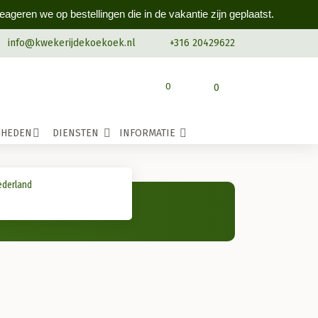
geren we op bestellingen die in de vakantie zijn geplaatst.
info@kwekerijdekoekoek.nl
+316 20429622
0
0
GHEDEN
DIENSTEN
INFORMATIE
ederland