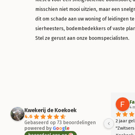
misschien niet mooi uitzien, maar een snel
dit om schade aan uw woning of leidingen te
sierheesters, bodembedekkers of vaste plan
Stel ze gerust aan onze boomspecialisten.
Fa
4 
Kwekerij de Koekoek
4.6
2 jaar ge
Gebaseerd op 73 beoordelingen
powered by
G
o
o
g
l
e
"Zwitsers 