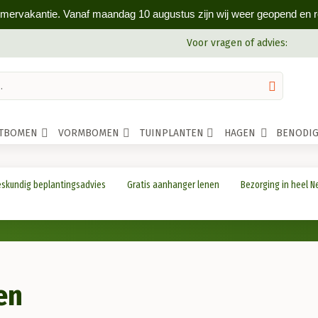
omervakantie. Vanaf maandag 10 augustus zijn wij weer geopend en rea
Voor vragen of advies:
ITBOMEN
VORMBOMEN
TUINPLANTEN
HAGEN
BENODI
skundig beplantingsadvies
Gratis aanhanger lenen
Bezorging in heel N
en