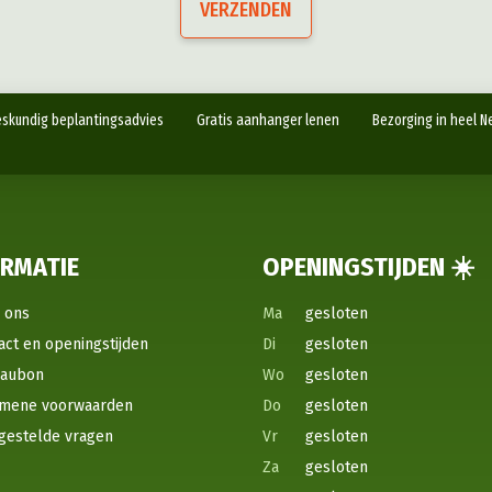
VERZENDEN
skundig beplantingsadvies
Gratis aanhanger lenen
Bezorging in heel N
ORMATIE
OPENINGSTIJDEN ☀️
 ons
Ma
gesloten
act en openingstijden
Di
gesloten
eaubon
Wo
gesloten
mene voorwaarden
Do
gesloten
gestelde vragen
Vr
gesloten
Za
gesloten