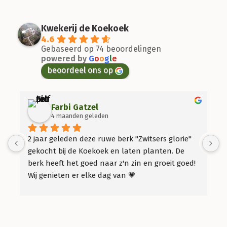
Kwekerij de Koekoek
4.6
Gebaseerd op 74 beoordelingen
powered by
G
o
o
g
l
e
beoordeel ons op
Farbi Gatzel
4 maanden geleden
2 jaar geleden deze ruwe berk "Zwitsers glorie" 
2
gekocht bij de Koekoek en laten planten. De 
i
berk heeft het goed naar z'n zin en groeit goed! 
z
Wij genieten er elke dag van 💗
D
o
b
d