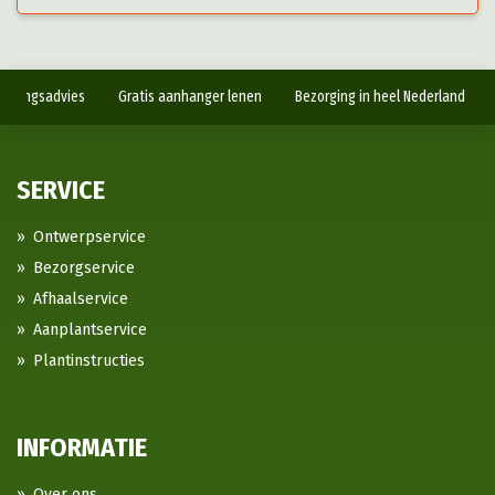
antingsadvies
Gratis aanhanger lenen
Bezorging in heel Nederland
SERVICE
Ontwerpservice
Bezorgservice
Afhaalservice
Aanplantservice
Plantinstructies
INFORMATIE
Over ons