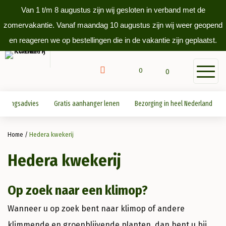
Van 1 t/m 8 augustus zijn wij gesloten in verband met de
zomervakantie. Vanaf maandag 10 augustus zijn wij weer geopend
en reageren we op bestellingen die in de vakantie zijn geplaatst.
0
0
antingsadvies
Gratis aanhanger lenen
Bezorging in heel Nederland
Home
/
Hedera kwekerij
Hedera kwekerij
Op zoek naar een klimop?
Wanneer u op zoek bent naar klimop of andere
klimmende en groenblijvende planten, dan bent u bij